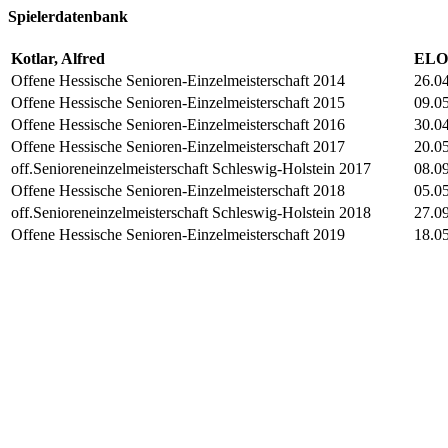
Spielerdatenbank
Kotlar, Alfred
ELO 
Offene Hessische Senioren-Einzelmeisterschaft 2014
26.0
Offene Hessische Senioren-Einzelmeisterschaft 2015
09.0
Offene Hessische Senioren-Einzelmeisterschaft 2016
30.0
Offene Hessische Senioren-Einzelmeisterschaft 2017
20.0
off.Senioreneinzelmeisterschaft Schleswig-Holstein 2017
08.0
Offene Hessische Senioren-Einzelmeisterschaft 2018
05.0
off.Senioreneinzelmeisterschaft Schleswig-Holstein 2018
27.0
Offene Hessische Senioren-Einzelmeisterschaft 2019
18.0