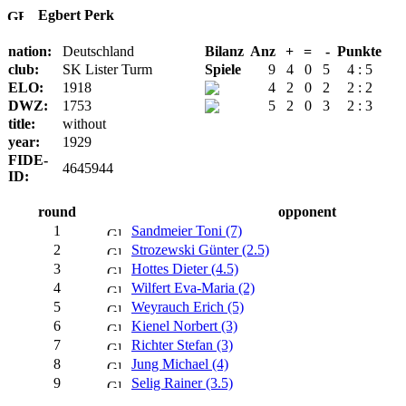
Egbert Perk
nation:
Deutschland
Bilanz
Anz
+
=
-
Punkte
club:
SK Lister Turm
Spiele
9
4
0
5
4 : 5
ELO:
1918
4
2
0
2
2 : 2
DWZ:
1753
5
2
0
3
2 : 3
title:
without
year:
1929
FIDE-
4645944
ID:
round
opponent
1
Sandmeier Toni (7)
2
Strozewski Günter (2.5)
3
Hottes Dieter (4.5)
4
Wilfert Eva-Maria (2)
5
Weyrauch Erich (5)
6
Kienel Norbert (3)
7
Richter Stefan (3)
8
Jung Michael (4)
9
Selig Rainer (3.5)