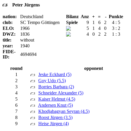
Peter Jürgens
nation:
Deutschland
Bilanz
Anz
+
=
-
Punkte
club:
SC Tempo Göttingen
Spiele
9
1
6
2
4 : 5
ELO:
1966
5
1
4
0
3 : 2
DWZ:
1836
4
0
2
2
1 : 3
title:
without
year:
1940
FIDE-
4694694
ID:
round
opponent
1
Jeske Eckhard (5)
2
Goy Udo (5.5)
3
Borries Barbara (2)
4
Schneider Alexander (5)
5
Kaiser Helmut (4.5)
6
Andersen Knut (5)
7
Khodjabagyan Seyran (4.5)
8
Boost Jürgen (3.5)
9
Heise Jürgen (4)