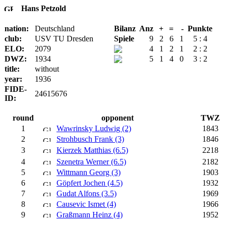
Hans Petzold
nation:
Deutschland
Bilanz
Anz
+
=
-
Punkte
club:
USV TU Dresden
Spiele
9
2
6
1
5 : 4
ELO:
2079
4
1
2
1
2 : 2
DWZ:
1934
5
1
4
0
3 : 2
title:
without
year:
1936
FIDE-
24615676
ID:
round
opponent
TWZ
1
Wawrinsky Ludwig (2)
1843
2
Strohbusch Frank (3)
1846
3
Kierzek Matthias (6.5)
2218
4
Szenetra Werner (6.5)
2182
5
Wittmann Georg (3)
1903
6
Göpfert Jochen (4.5)
1932
7
Gudat Alfons (3.5)
1969
8
Causevic Ismet (4)
1966
9
Graßmann Heinz (4)
1952