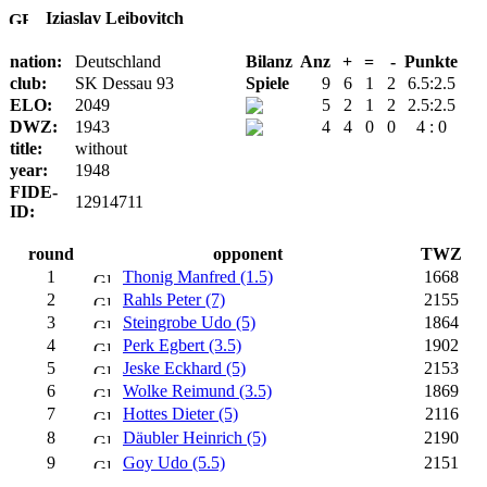
Iziaslav Leibovitch
nation:
Deutschland
Bilanz
Anz
+
=
-
Punkte
club:
SK Dessau 93
Spiele
9
6
1
2
6.5:2.5
ELO:
2049
5
2
1
2
2.5:2.5
DWZ:
1943
4
4
0
0
4 : 0
title:
without
year:
1948
FIDE-
12914711
ID:
round
opponent
TWZ
1
Thonig Manfred (1.5)
1668
2
Rahls Peter (7)
2155
3
Steingrobe Udo (5)
1864
4
Perk Egbert (3.5)
1902
5
Jeske Eckhard (5)
2153
6
Wolke Reimund (3.5)
1869
7
Hottes Dieter (5)
2116
8
Däubler Heinrich (5)
2190
9
Goy Udo (5.5)
2151