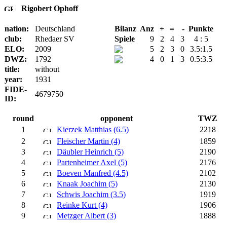
Rigobert Ophoff
nation:
Deutschland
Bilanz
Anz
+
=
-
Punkte
club:
Rhedaer SV
Spiele
9
2
4
3
4 : 5
ELO:
2009
5
2
3
0
3.5:1.5
DWZ:
1792
4
0
1
3
0.5:3.5
title:
without
year:
1931
FIDE-
4679750
ID:
round
opponent
TWZ
1
Kierzek Matthias (6.5)
2218
2
Fleischer Martin (4)
1859
3
Däubler Heinrich (5)
2190
4
Partenheimer Axel (5)
2176
5
Boeven Manfred (4.5)
2102
6
Knaak Joachim (5)
2130
7
Schwis Joachim (3.5)
1919
8
Reinke Kurt (4)
1906
9
Metzger Albert (3)
1888