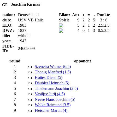
Joachim Kirmas
nation:
Deutschland
Bilanz
Anz
+
=
-
Punkte
club:
USV VB Halle
Spiele
9
2
2
5
3 : 6
ELO:
1983
5
2
1
2
2.5:2.5
DWZ:
1837
4
0
1
3
0.5:3.5
title:
without
year:
1943
FIDE-
24609099
ID:
round
opponent
1
Szenetra Werner (6.5)
2
Thonig Manfred (1.5)
3
Hottes Dieter (5)
4
Däubler Heinrich (5)
5
Thielemann Joachim (2.5)
6
Vasiljev Jurij (4.5)
7
Neese Hans-Joachim (5)
8
Wolke Reimund (3.5)
9
Fleischer Martin (4)