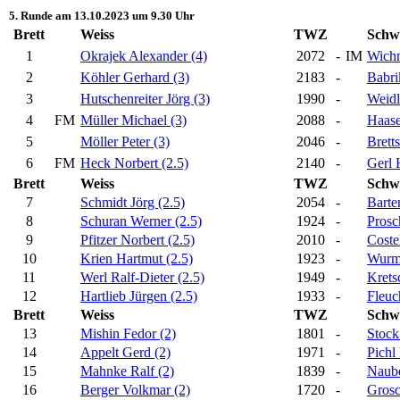
5. Runde am 13.10.2023 um 9.30 Uhr
Brett
Weiss
TWZ
Schw
1
Okrajek Alexander (4)
2072
-
IM
Wichm
2
Köhler Gerhard (3)
2183
-
Babri
3
Hutschenreiter Jörg (3)
1990
-
Weidl
4
FM
Müller Michael (3)
2088
-
Haase
5
Möller Peter (3)
2046
-
Brett
6
FM
Heck Norbert (2.5)
2140
-
Gerl 
Brett
Weiss
TWZ
Schw
7
Schmidt Jörg (2.5)
2054
-
Barte
8
Schuran Werner (2.5)
1924
-
Prosc
9
Pfitzer Norbert (2.5)
2010
-
Coste
10
Krien Hartmut (2.5)
1923
-
Wurmb
11
Werl Ralf-Dieter (2.5)
1949
-
Krets
12
Hartlieb Jürgen (2.5)
1933
-
Fleuc
Brett
Weiss
TWZ
Schw
13
Mishin Fedor (2)
1801
-
Stock
14
Appelt Gerd (2)
1971
-
Pichl
15
Mahnke Ralf (2)
1839
-
Naube
16
Berger Volkmar (2)
1720
-
Grosc