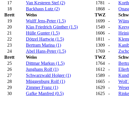
17
Van Kesteren Stef (2)
1781
-
Korth
18
Backhaus Lutz (2)
1868
-
Onasc
Brett
Weiss
TWZ
Schw
19
Wulff Jens-Peter (1.5)
1699
-
Wünsc
20
Klas Friedrich Günther (1.5)
1549
-
Keeve
21
Hülle Gunter (1.5)
1606
-
Heini
22
Dötzel Hartwig (1.5)
1811
-
Klemm
23
Bertram Marina (1)
1309
-
Kanib
24
Abel Hans-Peter (1.5)
1769
-
Zscho
Brett
Weiss
TWZ
Schw
25
Dittmar Markus (1.5)
1764
-
Bertr
26
Junghans Rolf (1)
1612
-
Eller
27
Schwarzwald Holger (1)
1589
-
Kundt
28
Müggenburg Rolf (1)
1665
-
Wolf 
29
Zimmer Franz (1)
1629
-
Weser
30
Gafke Manfred (0.5)
1625
-
Rinke