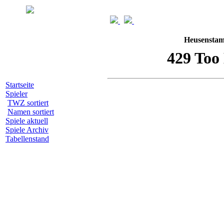
Heusenstam
Startseite
Spieler
TWZ sortiert
Namen sortiert
Spiele aktuell
Spiele Archiv
Tabellenstand