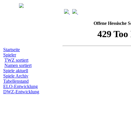
Offene Hessische S
Startseite
Spieler
TWZ sortiert
Namen sortiert
Spiele aktuell
Spiele Archiv
Tabellenstand
ELO-Entwicklung
DWZ-Entwicklung