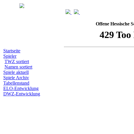
Offene Hessische S
Startseite
Spieler
TWZ sortiert
Namen sortiert
Spiele aktuell
Spiele Archiv
Tabellenstand
ELO-Entwicklung
DWZ-Entwicklung