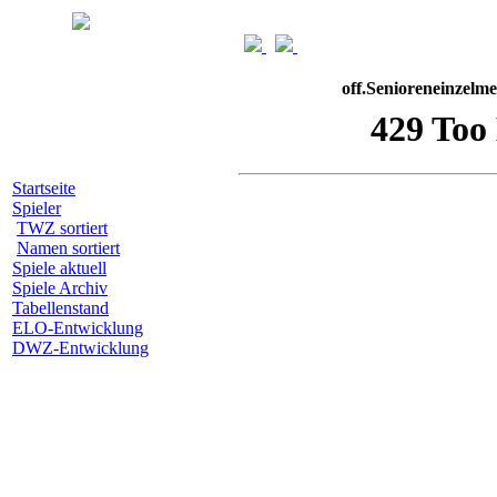
off.Senioreneinzelme
Startseite
Spieler
TWZ sortiert
Namen sortiert
Spiele aktuell
Spiele Archiv
Tabellenstand
ELO-Entwicklung
DWZ-Entwicklung