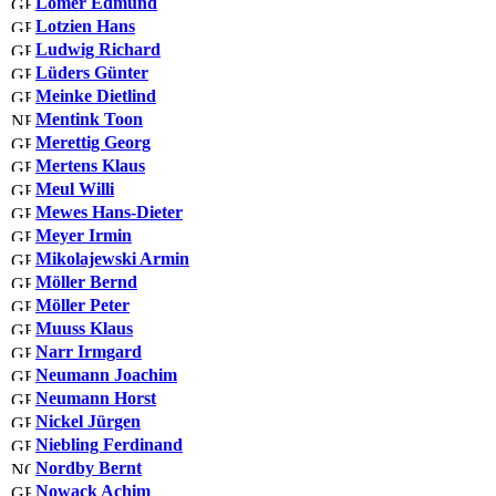
Lomer Edmund
Lotzien Hans
Ludwig Richard
Lüders Günter
Meinke Dietlind
Mentink Toon
Merettig Georg
Mertens Klaus
Meul Willi
Mewes Hans-Dieter
Meyer Irmin
Mikolajewski Armin
Möller Bernd
Möller Peter
Muuss Klaus
Narr Irmgard
Neumann Joachim
Neumann Horst
Nickel Jürgen
Niebling Ferdinand
Nordby Bernt
Nowack Achim