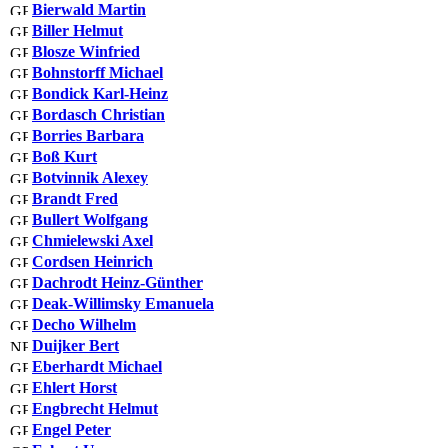
Bierwald Martin
Biller Helmut
Blosze Winfried
Bohnstorff Michael
Bondick Karl-Heinz
Bordasch Christian
Borries Barbara
Boß Kurt
Botvinnik Alexey
Brandt Fred
Bullert Wolfgang
Chmielewski Axel
Cordsen Heinrich
Dachrodt Heinz-Günther
Deak-Willimsky Emanuela
Decho Wilhelm
Duijker Bert
Eberhardt Michael
Ehlert Horst
Engbrecht Helmut
Engel Peter