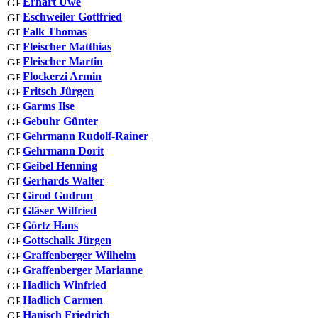
Erhart Uwe
Eschweiler Gottfried
Falk Thomas
Fleischer Matthias
Fleischer Martin
Flockerzi Armin
Fritsch Jürgen
Garms Ilse
Gebuhr Günter
Gehrmann Rudolf-Rainer
Gehrmann Dorit
Geibel Henning
Gerhards Walter
Girod Gudrun
Gläser Wilfried
Görtz Hans
Gottschalk Jürgen
Graffenberger Wilhelm
Graffenberger Marianne
Hadlich Winfried
Hadlich Carmen
Hanisch Friedrich