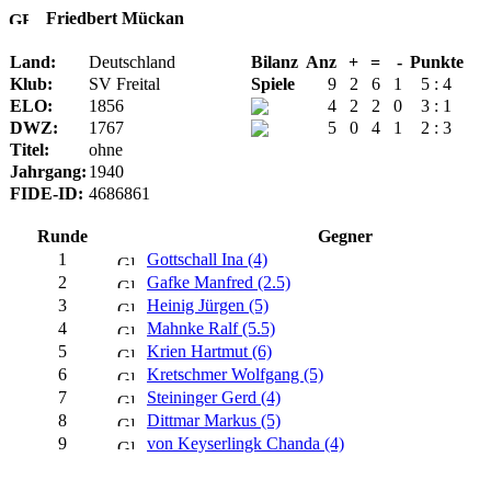
Friedbert Mückan
Land:
Deutschland
Bilanz
Anz
+
=
-
Punkte
Klub:
SV Freital
Spiele
9
2
6
1
5 : 4
ELO:
1856
4
2
2
0
3 : 1
DWZ:
1767
5
0
4
1
2 : 3
Titel:
ohne
Jahrgang:
1940
FIDE-ID:
4686861
Runde
Gegner
1
Gottschall Ina (4)
2
Gafke Manfred (2.5)
3
Heinig Jürgen (5)
4
Mahnke Ralf (5.5)
5
Krien Hartmut (6)
6
Kretschmer Wolfgang (5)
7
Steininger Gerd (4)
8
Dittmar Markus (5)
9
von Keyserlingk Chanda (4)