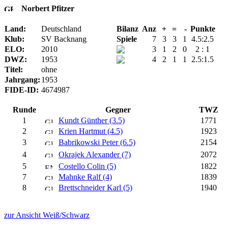
Norbert Pfitzer
Land:
Deutschland
Bilanz
Anz
+
=
-
Punkte
Klub:
SV Backnang
Spiele
7
3
3
1
4.5:2.5
ELO:
2010
3
1
2
0
2 : 1
DWZ:
1953
4
2
1
1
2.5:1.5
Titel:
ohne
Jahrgang:
1953
FIDE-ID:
4674987
Runde
Gegner
TWZ
1
Kundt Günther (3.5)
1771
2
Krien Hartmut (4.5)
1923
3
Babrikowski Peter (6.5)
2154
4
Okrajek Alexander (7)
2072
5
Costello Colin (5)
1822
7
Mahnke Ralf (4)
1839
8
Brettschneider Karl (5)
1940
zur Ansicht Weiß/Schwarz