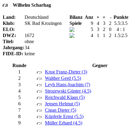
Wilhelm Scharhag
Land:
Deutschland
Bilanz
Anz
+
=
-
Punkte
Klub:
SK Bad Krozingen
Spiele
9
4
3
2
5.5:3.5
ELO:
5
3
2
0
4 : 1
DWZ:
1672
4
1
1
2
1.5:2.5
Titel:
ohne
Jahrgang:
34
FIDE-ID:
keine
Runde
Gegner
1
Krug Franz-Dieter (3)
2
Walther Gerd (5.5)
3
Leyh Hans-Joachim (7)
4
Strozewski Günter (4.5)
5
Reichwald Klaus (5)
6
Jensen Helmut (5)
7
Cigan Dieter (5)
8
Küpferle Ernst (5.5)
9
Müller Erhard (4.5)