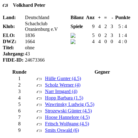
Volkhard Peter
Land:
Deutschland
Bilanz
Anz
+
=
-
Punkte
Schachclub
Klub:
Spiele
9
4
2
3
5 : 4
Oranienburg e.V
ELO:
1836
5
0
2
3
1 : 4
DWZ:
1664
4
4
0
0
4 : 0
Titel:
ohne
Jahrgang:
43
FIDE-ID:
24673366
Runde
Gegner
1
Hülle Gunter (4.5)
2
Scholz Werner (4)
3
Narr Irmgard (4)
4
Hopp Barbara (1.5)
5
Wawrinsky Ludwig (5.5)
6
Strozewski Günter (4.5)
7
Hoose Hannelore (4.5)
8
Fritsch Wolfgang (4.5)
9
Smits Oswald (6)