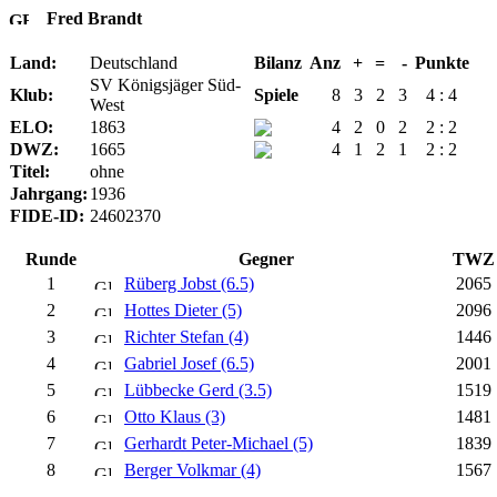
Fred Brandt
Land:
Deutschland
Bilanz
Anz
+
=
-
Punkte
SV Königsjäger Süd-
Klub:
Spiele
8
3
2
3
4 : 4
West
ELO:
1863
4
2
0
2
2 : 2
DWZ:
1665
4
1
2
1
2 : 2
Titel:
ohne
Jahrgang:
1936
FIDE-ID:
24602370
Runde
Gegner
TWZ
1
Rüberg Jobst (6.5)
2065
2
Hottes Dieter (5)
2096
3
Richter Stefan (4)
1446
4
Gabriel Josef (6.5)
2001
5
Lübbecke Gerd (3.5)
1519
6
Otto Klaus (3)
1481
7
Gerhardt Peter-Michael (5)
1839
8
Berger Volkmar (4)
1567