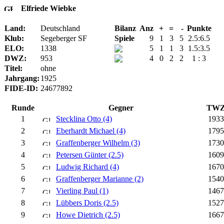
Elfriede Wiebke
Land:
Deutschland
Bilanz
Anz
+
=
-
Punkte
Klub:
Segeberger SF
Spiele
9
1
3
5
2.5:6.5
ELO:
1338
5
1
1
3
1.5:3.5
DWZ:
953
4
0
2
2
1 : 3
Titel:
ohne
Jahrgang:
1925
FIDE-ID:
24677892
Runde
Gegner
TW
1
Stecklina Otto (4)
1933
2
Eberhardt Michael (4)
1795
3
Graffenberger Wilhelm (3)
1730
4
Petersen Günter (2.5)
1609
5
Ludwig Richard (4)
1670
6
Graffenberger Marianne (2)
1540
7
Vierling Paul (1)
1467
8
Lübbers Doris (2.5)
1527
9
Howe Dietrich (2.5)
1667