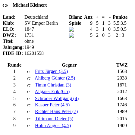
Michael Kleinert
Land:
Deutschland
Bilanz
Anz
+
=
-
Punkte
Klub:
SV Empor Berlin
Spiele
9
5
1
3
5.5:3.5
ELO:
1847
4
3
1
0
3.5:0.5
DWZ:
1731
5
2
0
3
2 : 3
Titel:
ohne
Jahrgang:
1949
FIDE-ID:
16201558
Runde
Gegner
TWZ
1
Fritz Jürgen (3.5)
1568
2
Ahlberg Günter (2.5)
2038
3
Timm Christian (3)
1671
4
Allgaier Erik (6.5)
2012
5
Schröder Wolfgang (4)
1663
6
Kasper Peter (4.5)
1746
7
Richter Hans-Peter (7)
1989
8
Türtmann Dieter (5)
2015
9
Hohn August (4.5)
1909