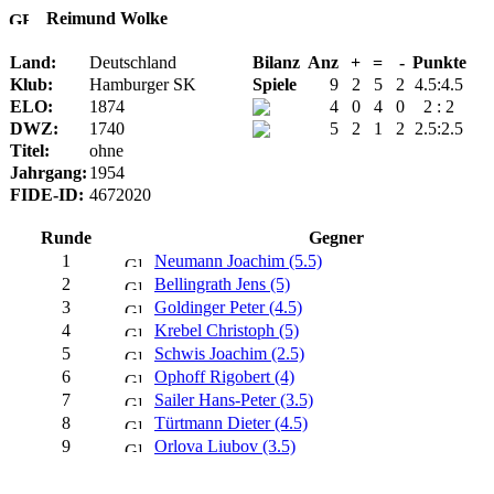
Reimund Wolke
Land:
Deutschland
Bilanz
Anz
+
=
-
Punkte
Klub:
Hamburger SK
Spiele
9
2
5
2
4.5:4.5
ELO:
1874
4
0
4
0
2 : 2
DWZ:
1740
5
2
1
2
2.5:2.5
Titel:
ohne
Jahrgang:
1954
FIDE-ID:
4672020
Runde
Gegner
1
Neumann Joachim (5.5)
2
Bellingrath Jens (5)
3
Goldinger Peter (4.5)
4
Krebel Christoph (5)
5
Schwis Joachim (2.5)
6
Ophoff Rigobert (4)
7
Sailer Hans-Peter (3.5)
8
Türtmann Dieter (4.5)
9
Orlova Liubov (3.5)