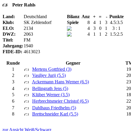
Peter Rahls
Land:
Deutschland
Bilanz
Anz
+
=
-
Punkte
Klub:
SK Zehlendorf
Spiele
8
4
1
3
4.5:3.5
ELO:
2134
4
3
0
1
3 : 1
DWZ:
2063
4
1
1
2
1.5:2.5
Titel:
FM
Jahrgang:
1940
FIDE-ID:
4613023
Runde
Gegner
T
1
Mertens Gottfried (3)
19
2
Vasiljev Jurij (5.5)
20
3
Ackermann Hans Werner (6.5)
23
4
Bellingrath Jens (5)
20
5
Klüber Werner (3.5)
18
6
Herbrechtsmeier Christof (6.5)
22
7
Dahlhaus Friedhelm (5)
20
8
Brettschneider Karl (5.5)
18
zur Ansicht Weiß/Schwarz