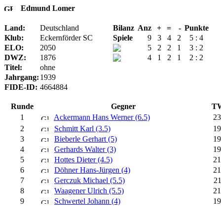
Edmund Lomer
Land:
Deutschland
Bilanz
Anz
+
=
-
Punkte
Klub:
Eckernförder SC
Spiele
9
3
4
2
5 : 4
ELO:
2050
5
2
2
1
3 : 2
DWZ:
1876
4
1
2
1
2 : 2
Titel:
ohne
Jahrgang:
1939
FIDE-ID:
4664884
Runde
Gegner
T
1
Ackermann Hans Werner (6.5)
23
2
Schmitt Karl (3.5)
19
3
Bieberle Gerhart (5)
19
4
Gerhards Walter (3)
19
5
Hottes Dieter (4.5)
21
6
Döhner Hans-Jürgen (4)
21
7
Gerczuk Michael (5.5)
21
8
Waagener Ulrich (5.5)
21
9
Schwertel Johann (4)
19