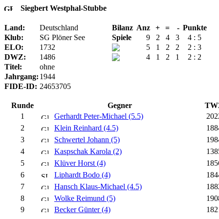
Siegbert Westphal-Stubbe
Land:
Deutschland
Bilanz
Anz
+
=
-
Punkte
Klub:
SG Plöner See
Spiele
9
2
4
3
4 : 5
ELO:
1732
5
1
2
2
2 : 3
DWZ:
1486
4
1
2
1
2 : 2
Titel:
ohne
Jahrgang:
1944
FIDE-ID:
24653705
Runde
Gegner
TW
1
Gerhardt Peter-Michael (5.5)
202
2
Klein Reinhard (4.5)
188
3
Schwertel Johann (5)
198
4
Kaspschak Karola (2)
138
5
Klüver Horst (4)
185
6
Liphardt Bodo (4)
184
7
Hansch Klaus-Michael (4.5)
188
8
Wolke Reimund (5)
190
9
Becker Günter (4)
182