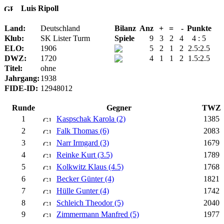
Luis Ripoll
Land:
Deutschland
Bilanz
Anz
+
=
-
Punkte
Klub:
SK Lister Turm
Spiele
9
3
2
4
4 : 5
ELO:
1906
5
2
1
2
2.5:2.5
DWZ:
1720
4
1
1
2
1.5:2.5
Titel:
ohne
Jahrgang:
1938
FIDE-ID:
12948012
Runde
Gegner
TWZ
1
Kaspschak Karola (2)
1385
2
Falk Thomas (6)
2083
3
Narr Irmgard (3)
1679
4
Reinke Kurt (3.5)
1789
5
Kolkwitz Klaus (4.5)
1768
6
Becker Günter (4)
1821
7
Hülle Gunter (4)
1742
8
Schleich Theodor (5)
2040
9
Zimmermann Manfred (5)
1977