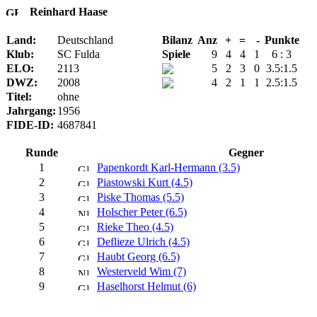
Reinhard Haase
Land:
Deutschland
Bilanz
Anz
+
=
-
Punkte
Klub:
SC Fulda
Spiele
9
4
4
1
6 : 3
ELO:
2113
5
2
3
0
3.5:1.5
DWZ:
2008
4
2
1
1
2.5:1.5
Titel:
ohne
Jahrgang:
1956
FIDE-ID:
4687841
Runde
Gegner
1
Papenkordt Karl-Hermann (3.5)
2
Piastowski Kurt (4.5)
3
Piske Thomas (5.5)
4
Holscher Peter (6.5)
5
Rieke Theo (4.5)
6
Deflieze Ulrich (4.5)
7
Haubt Georg (6.5)
8
Westerveld Wim (7)
9
Haselhorst Helmut (6)