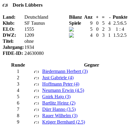
Doris Lübbers
Land:
Deutschland
Bilanz
Anz
+
=
-
Punkte
Klub:
SF Taunus
Spiele
9
0
5
4
2.5:6.5
ELO:
1555
5
0
2
3
1 : 4
DWZ:
1209
4
0
3
1
1.5:2.5
Titel:
ohne
Jahrgang:
1934
FIDE-ID:
24630080
Runde
Gegner
1
Biedermann Herbert (3)
2
Just Gabriele (4)
3
Hoffmann Peter (4)
4
Neumann Erwin (4.5)
5
Gnirk Hajo (3)
6
Bartlitz Heinz (2)
7
Dürr Hanno (3.5)
8
Rauer Wilhelm (3)
9
Krüger Bernhard (2.5)