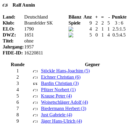
Ralf Aunin
Land:
Deutschland
Bilanz
Anz
+
=
-
Punkte
Klub:
Bramfelder SK
Spiele
9
2
2
5
3 : 6
ELO:
1790
4
2
1
1
2.5:1.5
DWZ:
1651
5
0
1
4
0.5:4.5
Titel:
ohne
Jahrgang:
1957
FIDE-ID:
16220811
Runde
Gegner
1
Stöckle Hans-Joachim (5)
2
Eichner Christian (6)
3
Bardin Christian (3)
4
Pfitzer Norbert (1)
5
Krause Peter (4)
6
Woisetschläger Adolf (4)
7
Biedermann Herbert (3)
8
Just Gabriele (4)
9
Jäger Hans-Ulrich (4)