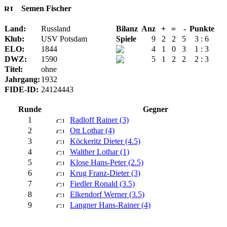
Semen Fischer
Land:
Russland
Bilanz
Anz
+
=
-
Punkte
Klub:
USV Potsdam
Spiele
9
2
2
5
3 : 6
ELO:
1844
4
1
0
3
1 : 3
DWZ:
1590
5
1
2
2
2 : 3
Titel:
ohne
Jahrgang:
1932
FIDE-ID:
24124443
Runde
Gegner
1
Radloff Rainer (3)
2
Ott Lothar (4)
3
Köckeritz Dieter (4.5)
4
Walther Lothar (1)
5
Klose Hans-Peter (2.5)
6
Krug Franz-Dieter (3)
7
Fiedler Ronald (3.5)
8
Elkendorf Werner (3.5)
9
Langner Hans-Rainer (4)