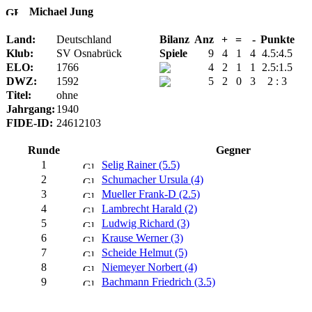
Michael Jung
Land:
Deutschland
Bilanz
Anz
+
=
-
Punkte
Klub:
SV Osnabrück
Spiele
9
4
1
4
4.5:4.5
ELO:
1766
4
2
1
1
2.5:1.5
DWZ:
1592
5
2
0
3
2 : 3
Titel:
ohne
Jahrgang:
1940
FIDE-ID:
24612103
Runde
Gegner
1
Selig Rainer (5.5)
2
Schumacher Ursula (4)
3
Mueller Frank-D (2.5)
4
Lambrecht Harald (2)
5
Ludwig Richard (3)
6
Krause Werner (3)
7
Scheide Helmut (5)
8
Niemeyer Norbert (4)
9
Bachmann Friedrich (3.5)