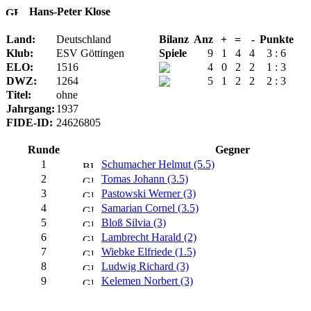
Hans-Peter Klose
Land:
Deutschland
Bilanz
Anz
+
=
-
Punkte
Klub:
ESV Göttingen
Spiele
9
1
4
4
3 : 6
ELO:
1516
4
0
2
2
1 : 3
DWZ:
1264
5
1
2
2
2 : 3
Titel:
ohne
Jahrgang:
1937
FIDE-ID:
24626805
Runde
Gegner
1
Schumacher Helmut (5.5)
2
Tomas Johann (3.5)
3
Pastowski Werner (3)
4
Samarian Cornel (3.5)
5
Bloß Silvia (3)
6
Lambrecht Harald (2)
7
Wiebke Elfriede (1.5)
8
Ludwig Richard (3)
9
Kelemen Norbert (3)