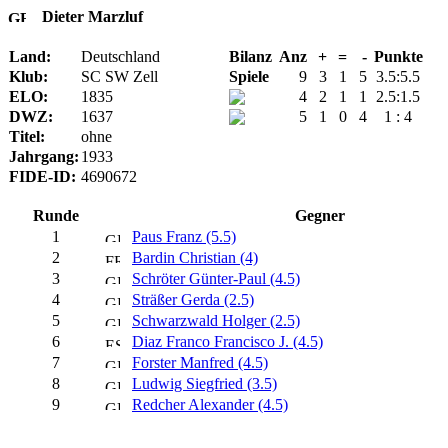
Dieter Marzluf
Land:
Deutschland
Bilanz
Anz
+
=
-
Punkte
Klub:
SC SW Zell
Spiele
9
3
1
5
3.5:5.5
ELO:
1835
4
2
1
1
2.5:1.5
DWZ:
1637
5
1
0
4
1 : 4
Titel:
ohne
Jahrgang:
1933
FIDE-ID:
4690672
Runde
Gegner
1
Paus Franz (5.5)
2
Bardin Christian (4)
3
Schröter Günter-Paul (4.5)
4
Sträßer Gerda (2.5)
5
Schwarzwald Holger (2.5)
6
Diaz Franco Francisco J. (4.5)
7
Forster Manfred (4.5)
8
Ludwig Siegfried (3.5)
9
Redcher Alexander (4.5)