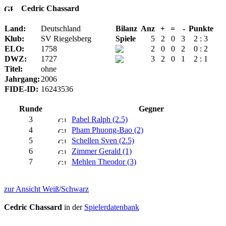
Cedric Chassard
Land:
Deutschland
Bilanz
Anz
+
=
-
Punkte
Klub:
SV Riegelsberg
Spiele
5
2
0
3
2 : 3
ELO:
1758
2
0
0
2
0 : 2
DWZ:
1727
3
2
0
1
2 : 1
Titel:
ohne
Jahrgang:
2006
FIDE-ID:
16243536
Runde
Gegner
3
Pabel Ralph (2.5)
4
Pham Phuong-Bao (2)
5
Schellen Sven (2.5)
6
Zimmer Gerald (1)
7
Mehlen Theodor (3)
zur Ansicht Weiß/Schwarz
Cedric Chassard
in der
Spielerdatenbank