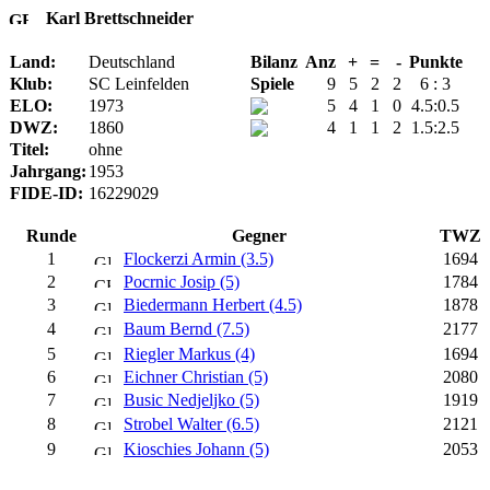
Karl Brettschneider
Land:
Deutschland
Bilanz
Anz
+
=
-
Punkte
Klub:
SC Leinfelden
Spiele
9
5
2
2
6 : 3
ELO:
1973
5
4
1
0
4.5:0.5
DWZ:
1860
4
1
1
2
1.5:2.5
Titel:
ohne
Jahrgang:
1953
FIDE-ID:
16229029
Runde
Gegner
TWZ
1
Flockerzi Armin (3.5)
1694
2
Pocrnic Josip (5)
1784
3
Biedermann Herbert (4.5)
1878
4
Baum Bernd (7.5)
2177
5
Riegler Markus (4)
1694
6
Eichner Christian (5)
2080
7
Busic Nedjeljko (5)
1919
8
Strobel Walter (6.5)
2121
9
Kioschies Johann (5)
2053