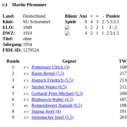
Martin Pfrommer
Land:
Deutschland
Bilanz
Anz
+
=
-
Punkte
Klub:
SU Schorndorf
Spiele
9
4
3
2
5.5:3.5
ELO:
1949
5
2
2
1
3 : 2
DWZ:
1910
4
2
1
1
2.5:1.5
Titel:
ohne
Jahrgang:
1954
FIDE-ID:
1270524
Runde
Gegner
TW
1
Pottgiesser Ulrich (3)
168
2
Baum Bernd (7.5)
217
3
Hanisch Friedrich (5.5)
213
4
Strobel Walter (6.5)
212
5
Gerhardt Peter-Michael (5.5)
200
6
Blutharsch Walter (4.5)
187
7
Remensberger Hansuli (6.5)
198
8
Spurga Josef (4)
191
9
Steinmacher Josef (5.5)
203