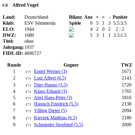
Alfred Vogel
Land:
Deutschland
Bilanz
Anz
+
=
-
Punkte
Klub:
ESV Sömmerda
Spiele
9
5
1
3
5.5:3.5
ELO:
1944
4
2
0
2
2 : 2
DWZ:
1680
5
3
1
1
3.5:1.5
Titel:
ohne
Jahrgang:
1937
FIDE-ID:
4696727
Runde
Gegner
TWZ
1
Eppel Werner (3)
1671
2
Lutz Albert (6.5)
2143
3
Dürr Hanno (3.5)
1720
4
Klaus Eduard (3)
1765
5
Abel Hans-Peter (3)
1816
6
Hanisch Friedrich (5.5)
2138
7
Villing Dieter (5)
2094
8
Kierzek Matthias (6.5)
2180
9
Schmieder Siegfried (5.5)
2009