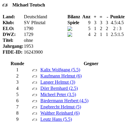
Michael Teutsch
Land:
Deutschland
Bilanz
Anz
+
=
-
Punkte
Klub:
SV Pfinztal
Spiele
9
3
3
3
4.5:4.5
ELO:
1790
5
1
2
2
2 : 3
DWZ:
1729
4
2
1
1
2.5:1.5
Titel:
ohne
Jahrgang:
1953
FIDE-ID:
16243900
Runde
Gegner
1
Kalix Wolfgang (5.5)
2
Kaufmann Helmut (6)
3
Langer Helmut (3)
4
Dörr Bernhard (2.5)
5
Micheel Peter (3.5)
6
Biedermann Herbert (4.5)
7
Engbrecht Helmut (5)
8
Walther Reinhard (6)
9
Leutz Hans (5.5)