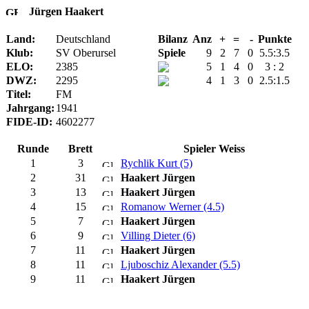
Jürgen Haakert
Land:
Deutschland
Bilanz
Anz
+
=
-
Punkte
Klub:
SV Oberursel
Spiele
9
2
7
0
5.5:3.5
ELO:
2385
5
1
4
0
3 : 2
DWZ:
2295
4
1
3
0
2.5:1.5
Titel:
FM
Jahrgang:
1941
FIDE-ID:
4602277
Runde
Brett
Spieler Weiss
1
3
Rychlik Kurt (5)
2
31
Haakert Jürgen
3
13
Haakert Jürgen
4
15
Romanow Werner (4.5)
5
7
Haakert Jürgen
6
9
Villing Dieter (6)
7
11
Haakert Jürgen
8
11
Ljuboschiz Alexander (5.5)
9
11
Haakert Jürgen