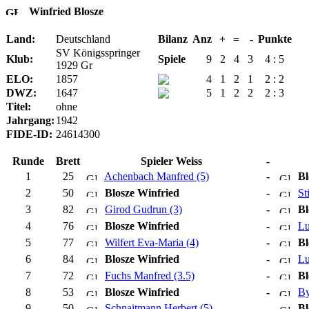
Winfried Blosze
Land:
Deutschland
Bilanz
Anz
+
=
-
Punkte
SV Königsspringer
Klub:
Spiele
9
2
4
3
4 : 5
1929 Gr
ELO:
1857
4
1
2
1
2 : 2
DWZ:
1647
5
1
2
2
2 : 3
Titel:
ohne
Jahrgang:
1942
FIDE-ID:
24614300
Runde
Brett
Spieler Weiss
-
1
25
Achenbach Manfred (5)
-
Bl
2
50
Blosze Winfried
-
St
3
82
Girod Gudrun (3)
-
Bl
4
76
Blosze Winfried
-
Lu
5
77
Wilfert Eva-Maria (4)
-
Bl
6
84
Blosze Winfried
-
Lu
7
72
Fuchs Manfred (3.5)
-
Bl
8
53
Blosze Winfried
-
By
9
50
Schnaitmann Herbert (5)
-
Bl