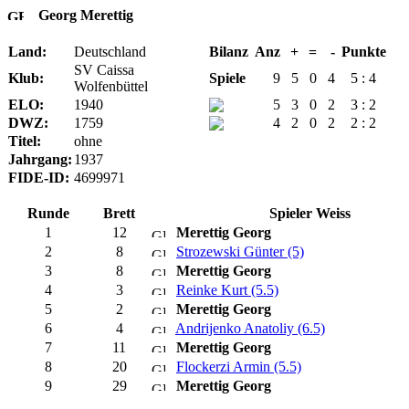
Georg Merettig
Land:
Deutschland
Bilanz
Anz
+
=
-
Punkte
SV Caissa
Klub:
Spiele
9
5
0
4
5 : 4
Wolfenbüttel
ELO:
1940
5
3
0
2
3 : 2
DWZ:
1759
4
2
0
2
2 : 2
Titel:
ohne
Jahrgang:
1937
FIDE-ID:
4699971
Runde
Brett
Spieler Weiss
1
12
Merettig Georg
2
8
Strozewski Günter (5)
3
8
Merettig Georg
4
3
Reinke Kurt (5.5)
5
2
Merettig Georg
6
4
Andrijenko Anatoliy (6.5)
7
11
Merettig Georg
8
20
Flockerzi Armin (5.5)
9
29
Merettig Georg