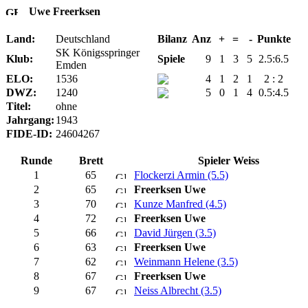
Uwe Freerksen
Land:
Deutschland
Bilanz
Anz
+
=
-
Punkte
SK Königsspringer
Klub:
Spiele
9
1
3
5
2.5:6.5
Emden
ELO:
1536
4
1
2
1
2 : 2
DWZ:
1240
5
0
1
4
0.5:4.5
Titel:
ohne
Jahrgang:
1943
FIDE-ID:
24604267
Runde
Brett
Spieler Weiss
1
65
Flockerzi Armin (5.5)
2
65
Freerksen Uwe
3
70
Kunze Manfred (4.5)
4
72
Freerksen Uwe
5
66
David Jürgen (3.5)
6
63
Freerksen Uwe
7
62
Weinmann Helene (3.5)
8
67
Freerksen Uwe
9
67
Neiss Albrecht (3.5)