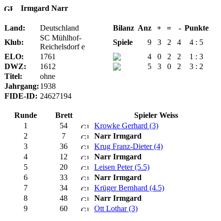
Irmgard Narr
Land:
Deutschland
Bilanz
Anz
+
=
-
Punkte
SC Mühlhof-
Klub:
Spiele
9
3
2
4
4 : 5
Reichelsdorf e
ELO:
1761
4
0
2
2
1 : 3
DWZ:
1612
5
3
0
2
3 : 2
Titel:
ohne
Jahrgang:
1938
FIDE-ID:
24627194
Runde
Brett
Spieler Weiss
1
54
Krowke Gerhard (3)
2
7
Narr Irmgard
3
36
Krug Franz-Dieter (4)
4
12
Narr Irmgard
5
20
Leisen Peter (5.5)
6
33
Narr Irmgard
7
34
Krüger Bernhard (4.5)
8
48
Narr Irmgard
9
60
Ott Lothar (3)