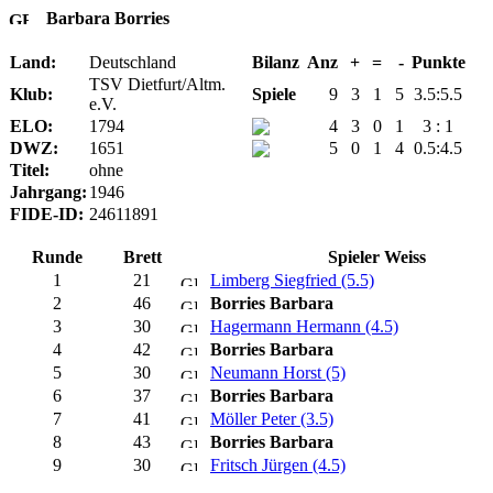
Barbara Borries
Land:
Deutschland
Bilanz
Anz
+
=
-
Punkte
TSV Dietfurt/Altm.
Klub:
Spiele
9
3
1
5
3.5:5.5
e.V.
ELO:
1794
4
3
0
1
3 : 1
DWZ:
1651
5
0
1
4
0.5:4.5
Titel:
ohne
Jahrgang:
1946
FIDE-ID:
24611891
Runde
Brett
Spieler Weiss
1
21
Limberg Siegfried (5.5)
2
46
Borries Barbara
3
30
Hagermann Hermann (4.5)
4
42
Borries Barbara
5
30
Neumann Horst (5)
6
37
Borries Barbara
7
41
Möller Peter (3.5)
8
43
Borries Barbara
9
30
Fritsch Jürgen (4.5)