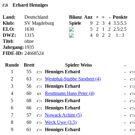
Erhard Henniges
Land:
Deutschland
Bilanz
Anz
+
=
-
Punkte
Klub:
SV Magdeburg
Spiele
9
2
3
4
3.5:5.5
ELO:
1630
5
2
1
2
2.5:2.5
DWZ:
1315
4
0
2
2
1 : 3
Titel:
ohne
Jahrgang:
1935
FIDE-ID:
24668524
Runde
Brett
Spieler Weiss
-
1
55
Henniges Erhard
-
2
63
Westphal-Stubbe Siegbert (4)
-
3
56
Henniges Erhard
-
4
60
Reutimann Hans Peter (4)
-
5
68
Henniges Erhard
-
6
66
Henniges Erhard
-
7
57
Nowack Achim (5)
-
8
60
Weck Uwe (3.5)
-
9
61
Henniges Erhard
-