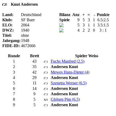
Knut Andersen
Land:
Deutschland
Bilanz
Anz
+
=
-
Punkte
Klub:
SF Buer
Spiele
9
5
3
1
6.5:2.5
ELO:
2064
5
3
1
1
3.5:1.5
DWZ:
1940
4
2
2
0
3 : 1
Titel:
ohne
Jahrgang:
1948
FIDE-ID:
4672666
Runde
Brett
Spieler Weiss
1
43
Fuchs Manfred (2.5)
2
35
Andersen Knut
3
42
Mewes Hans-Dieter (4)
4
29
Andersen Knut
5
11
Szenetra Werner (6.5)
6
14
Andersen Knut
7
9
Andersen Knut
8
5
Ghijsen Pim (6.5)
9
5
Andersen Knut