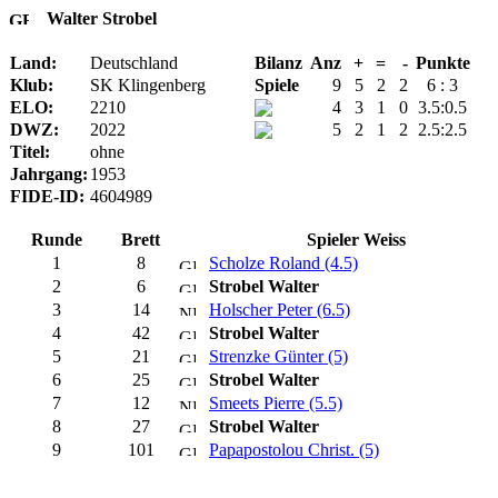
Walter Strobel
Land:
Deutschland
Bilanz
Anz
+
=
-
Punkte
Klub:
SK Klingenberg
Spiele
9
5
2
2
6 : 3
ELO:
2210
4
3
1
0
3.5:0.5
DWZ:
2022
5
2
1
2
2.5:2.5
Titel:
ohne
Jahrgang:
1953
FIDE-ID:
4604989
Runde
Brett
Spieler Weiss
1
8
Scholze Roland (4.5)
2
6
Strobel Walter
3
14
Holscher Peter (6.5)
4
42
Strobel Walter
5
21
Strenzke Günter (5)
6
25
Strobel Walter
7
12
Smeets Pierre (5.5)
8
27
Strobel Walter
9
101
Papapostolou Christ. (5)