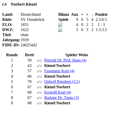
Norbert Kienel
Land:
Deutschland
Bilanz
Anz
+
=
-
Punkte
Klub:
SV Osnabrück
Spiele
9
0
5
4
2.5:6.5
ELO:
1851
4
0
2
2
1 : 3
DWZ:
1622
5
0
3
2
1.5:3.5
Titel:
ohne
Jahrgang:
1939
FIDE-ID:
24625442
Runde
Brett
Spieler Weiss
1
59
Petzold Dr. Prof. Hans (4)
2
43
Kienel Norbert
3
57
Fassmann Kurt (4)
4
66
Kienel Norbert
5
70
Ophoff Rigobert (3.5)
6
67
Kienel Norbert
7
68
Krotofil Kurt (4)
8
67
Barlage Dr. Tonio (3)
9
68
Kienel Norbert