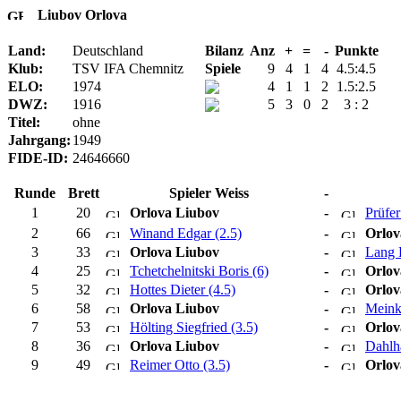
Liubov Orlova
Land:
Deutschland
Bilanz
Anz
+
=
-
Punkte
Klub:
TSV IFA Chemnitz
Spiele
9
4
1
4
4.5:4.5
ELO:
1974
4
1
1
2
1.5:2.5
DWZ:
1916
5
3
0
2
3 : 2
Titel:
ohne
Jahrgang:
1949
FIDE-ID:
24646660
Runde
Brett
Spieler Weiss
-
1
20
Orlova Liubov
-
Prüfer
2
66
Winand Edgar (2.5)
-
Orlov
3
33
Orlova Liubov
-
Lang 
4
25
Tchetchelnitski Boris (6)
-
Orlov
5
32
Hottes Dieter (4.5)
-
Orlov
6
58
Orlova Liubov
-
Meinke
7
53
Hölting Siegfried (3.5)
-
Orlov
8
36
Orlova Liubov
-
Dahlh
9
49
Reimer Otto (3.5)
-
Orlov