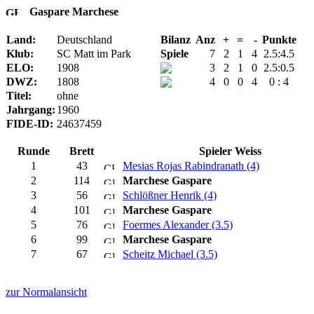
Gaspare Marchese
Land:
Deutschland
Bilanz
Anz
+
=
-
Punkte
Klub:
SC Matt im Park
Spiele
7
2
1
4
2.5:4.5
ELO:
1908
3
2
1
0
2.5:0.5
DWZ:
1808
4
0
0
4
0 : 4
Titel:
ohne
Jahrgang:
1960
FIDE-ID:
24637459
Runde
Brett
Spieler Weiss
1
43
Mesias Rojas Rabindranath (4)
2
114
Marchese Gaspare
3
56
Schlößner Henrik (4)
4
101
Marchese Gaspare
5
76
Foermes Alexander (3.5)
6
99
Marchese Gaspare
7
67
Scheitz Michael (3.5)
zur Normalansicht