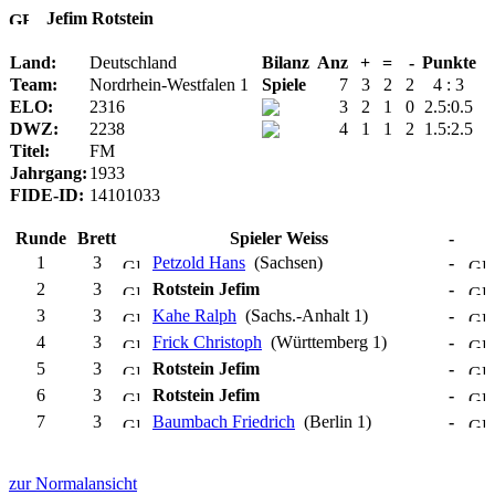
Jefim Rotstein
Land:
Deutschland
Bilanz
Anz
+
=
-
Punkte
Team:
Nordrhein-Westfalen 1
Spiele
7
3
2
2
4 : 3
ELO:
2316
3
2
1
0
2.5:0.5
DWZ:
2238
4
1
1
2
1.5:2.5
Titel:
FM
Jahrgang:
1933
FIDE-ID:
14101033
Runde
Brett
Spieler Weiss
-
1
3
Petzold Hans
(Sachsen)
-
2
3
Rotstein Jefim
-
3
3
Kahe Ralph
(Sachs.-Anhalt 1)
-
4
3
Frick Christoph
(Württemberg 1)
-
5
3
Rotstein Jefim
-
6
3
Rotstein Jefim
-
7
3
Baumbach Friedrich
(Berlin 1)
-
zur Normalansicht